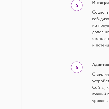
Интегра
Социаль
веб-диза
на попул
дополнит
становя
и потенц
Адаптац
С увели
устройст
Сайты, 
лучший п
уровень