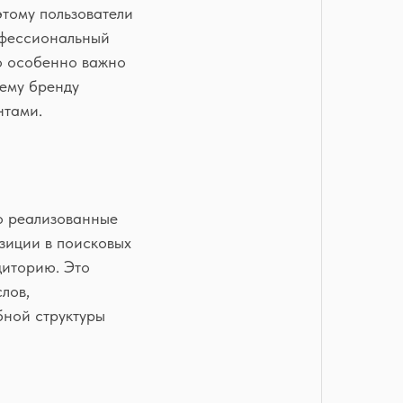
тому пользователи
рофессиональный
то особенно важно
шему бренду
нтами.
о реализованные
зиции в поисковых
диторию. Это
лов,
бной структуры