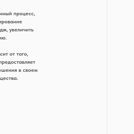
нный процесс,
тирование
дж, увеличить
ию.
ит от того,
предоставляет
ешения в своем
щества.