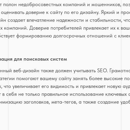
т полон недобросовестных компаний и мошенников, поэ
 оценивать доверие к сайту по его дизайну. Яркий и п
айн создает впечатление надежности и стабильности, ч
ых компаний. Доверие потребителей привлекает их к ва
бствует формированию долгосрочных отношений с клие
ация для поисковых систем
нный веб-дизайн также должен учитывать SEO. Грамотн
атегии помогают вашему сайту занять более высокие по
, что увеличивает его видимость и привлекает новую ау
 в себя не только правильное использование ключевых с
имизацию заголовков, мета-тегов, а также создание удо