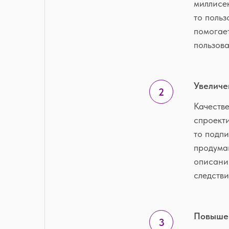
миллисек
то польз
помогает
пользов
Увеличе
Качеств
спроект
то подпи
продуман
описания
следстви
Повышен