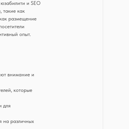
, юзабилити и SEO
, такие как
 как размещение
посетители
итивный опыт.
ают внимание и
телей, которые
и для
я на различных