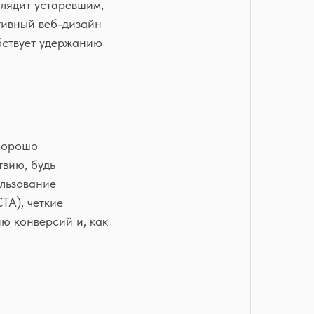
глядит устаревшим,
ктивный веб-дизайн
бствует удержанию
 Хорошо
твию, будь
ользование
TA), четкие
ю конверсий и, как