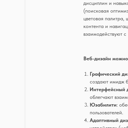
дисциплин и навык
(поисковая оптимиз
цветовая палитра, 
контента и навигац
взаимодействуют с
Веб-дизайн можно 
Графический ди
создают имидж 
Интерфейсный 
облегчают взаим
Юзабилити
: об
пользователей.
Адаптивный ди
устройствах (мо