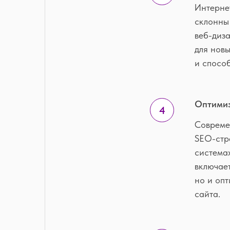
Интерне
склонны
веб-диз
для нов
и спосо
Оптимиз
Совреме
SEO-стр
системах
включает
но и опт
сайта.