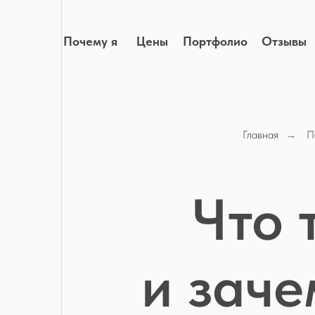
Почему я
Цены
Портфолио
Отзывы
Схем
Главная
П
→
Что 
и заче