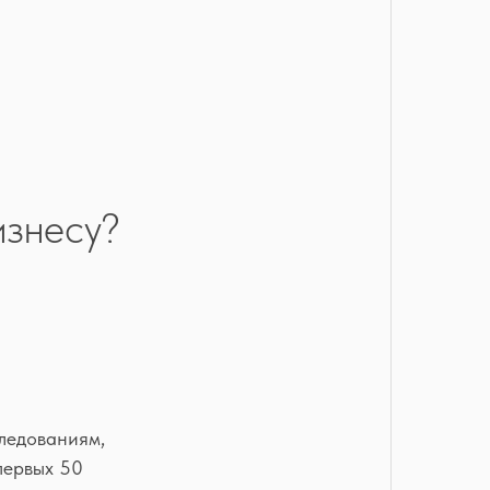
изнесу?
следованиям,
первых 50